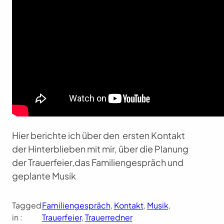
Hier berichte ich über den ersten Kontakt
der Hinterblieben mit mir, über die Planung
der Trauerfeier,das Familiengespräch und
geplante Musik
Tagged
Familiengespräch
, 
Kontakt
, 
Musik
, 
in :
Trauerfeier
, 
Trauerredner