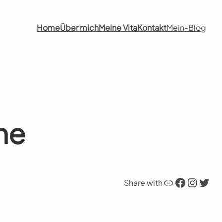
Home
Über mich
Meine Vita
Kontakt
Mein-Blog
he
Link
Facebook
Instagram
Twitter
Share with