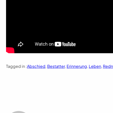
Tagged in :
Abschied
, 
Bestatter
, 
Erinnerung
, 
Leben
, 
Redn