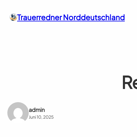
Zum
Inhalt
Trauerredner Norddeutschland
springen
R
admin
Juni 10, 2025