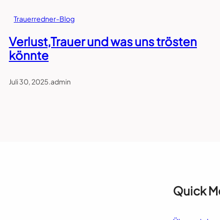
Trauerredner-Blog
Verlust,Trauer und was uns trösten
könnte
Juli 30, 2025
.
admin
Quick M